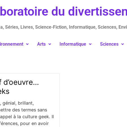
aboratoire du divertiss
, Séries, Livres, Science-Fiction, Informatique, Sciences, Env
ironnement
Arts
Informatique
Sciences
f d’oeuvre…
eks
génial, brillant,
mettre des termes sans
ppel à la culture geek. Il
éférences, pour en avoir