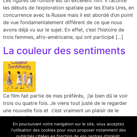
Les figures de l’ombre est un excellent film. Il raconte
les débuts de l’exploration spatiale par les Etats Unis, en
concurrence avec la Russie mais il est abordé d’un point
de vue fondamentalement différent de ce que nous
avons déjà vu sur le sujet. En effet, c’est l’histoire de
trois femmes, afro-américaine, qui ont participé […]
La couleur des sentiments
Ce film fait partie de mes préférés, j’ai bien dû le voir
trois ou quatre fois. Je viens tout juste de le regarder
une nouvelle fois et c’est vraiment un plaisir de le
revoir. Le film se passe dans le Mississippi, dans les
En poursuivant votre navigation sur le site, vous acceptez
années 60 quand les femmes noires travaillaient comme
l'utilisation des cookies pour vous proposer notamment des
bonnes pour les familles […]
publicités ciblées en fonction de vos centres d'intérêt,