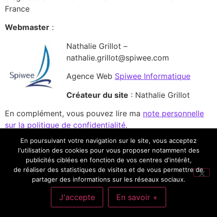
France
Webmaster
:
Nathalie Grillot –
nathalie.grillot@spiwee.com
Agence Web
Spiwee Informatique
Créateur du site
: Nathalie Grillot
En complément, vous pouvez lire ma
note personnelle
sur la politique de confidentialité
.
En poursuivant votre navigation sur le site, vous acceptez
0
Partagez
Tweetez
Épingle
Partagez
l'utilisation des cookies pour vous proposer notamment des
PARTAGES
publicités ciblées en fonction de vos centres d'intérêt,
de réaliser des statistiques de visites et de vous permettre de
Mes Univers: Cinéma, Séries, Livres, Science-Fiction,
partager des informations sur les réseaux sociaux.
Informatique, Sciences, Environnement, Écrire
J'accepte
En savoir +
Tous droits réservés