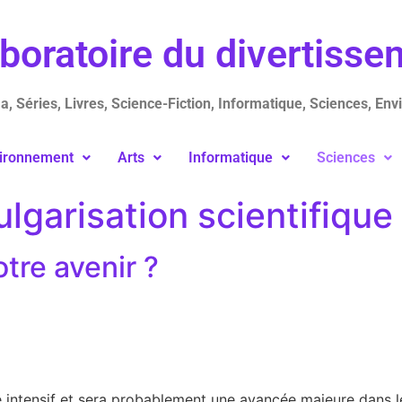
aboratoire du divertiss
, Séries, Livres, Science-Fiction, Informatique, Sciences, Env
ironnement
Arts
Informatique
Sciences
ulgarisation scientifique
otre avenir ?
 intensif et sera probablement une avancée majeure dans le 