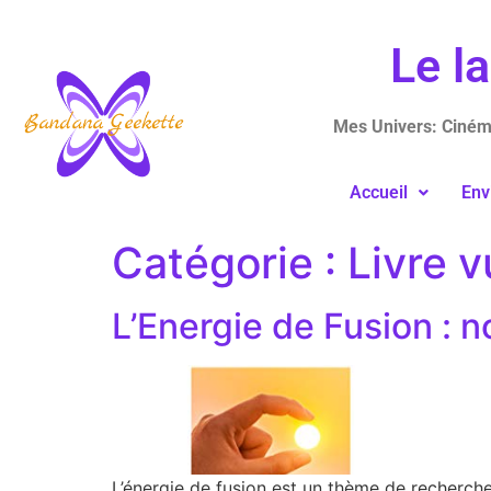
Le l
Mes Univers: Cinéma
Accueil
Env
Catégorie :
Livre v
L’Energie de Fusion : n
L’énergie de fusion est un thème de recherche