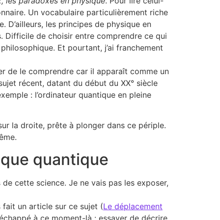
x, les paradoxes en physique
. Pour lire celui-
ionnaire. Un vocabulaire particulièrement riche
. D’ailleurs, les principes de physique en
 Difficile de choisir entre comprendre ce qui
 philosophique. Et pourtant, j’ai franchement
er de le comprendre car il apparaît comme un
sujet récent, datant du début du XX° siècle
emple : l’ordinateur quantique en pleine
ur la droite, prête à plonger dans ce périple.
même.
sique quantique
de cette science. Je ne vais pas les exposer,
ait un article sur ce sujet (
Le déplacement
 échappé à ce moment-là : essayer de décrire