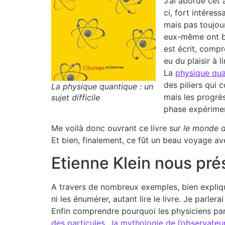
J’ai abordé cet 
ci, fort intéres
mais pas toujour
eux-même ont bi
est écrit, compr
eu du plaisir à l
La
physique qua
des piliers qui 
La physique quantique : un
mais les progrè
sujet difficile
phase expérimen
Me voilà donc ouvrant ce livre sur
le monde 
Et bien, finalement, ce fût un beau voyage ave
Etienne Klein nous pré
A travers de nombreux exemples, bien expliqué
ni les énumérer, autant lire le livre. Je parler
Enfin comprendre pourquoi les physiciens parlen
des particules…la mythologie de l’observateu