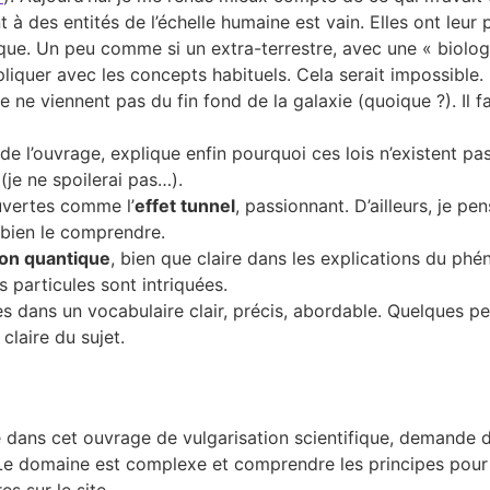
t à des entités de l’échelle humaine est vain. Elles ont le
sique. Un peu comme si un extra-terrestre, avec une « biolo
liquer avec les concepts habituels. Cela serait impossible. M
le ne viennent pas du fin fond de la galaxie (quoique ?). Il
in de l’ouvrage, explique enfin pourquoi ces lois n’existent 
 (je ne spoilerai pas…).
uvertes comme l’
effet tunnel
, passionnant. D’ailleurs, je pe
 bien le comprendre.
tion quantique
, bien que claire dans les explications du phé
particules sont intriquées.
es dans un vocabulaire clair, précis, abordable. Quelques pe
laire du sujet.
dans cet ouvrage de vulgarisation scientifique, demande d
et. Le domaine est complexe et comprendre les principes pou
es sur le site.