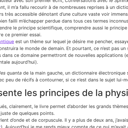
auteur avec son premier écrit,
Conversations avec le Sphin
sant, il m’a fallu recourir à de nombreuses reprises à un dict
s très accessible dénotant d’une culture vaste voir immense
en failli m’échapper perdue dans tous ces termes inconnus.
endre le principe scientifique, comprendre aussi le principe
ire ce premier essai.
ntique
est un thème sur lequel je désire me pencher, essay
construira le monde de demain. Et pourtant, ce n’est pas un 
s dans ce domaine permettront de nouvelles applications (ex
tale aujourd’hui).
des quanta
de la main gauche, un dictionnaire électronique s
c peu de récifs à contourner, si ce n’est dans le sujet lui-
sente les principes de la phy
s, clairement, le livre permet d’aborder les grands thèmes 
ai juste de quelques points.
t d’onde et de corpuscule. Il y a plus de deux ans, j’avais f
r
). Aujourd’hui je me rends mieux compte de ce qui m’avait