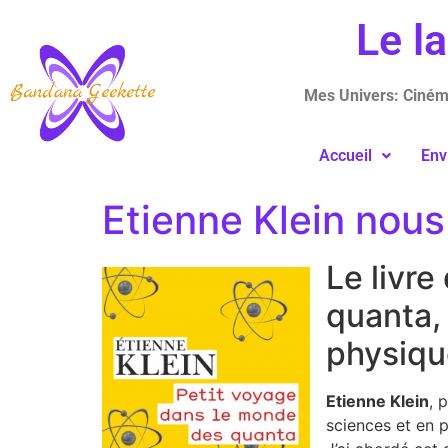
Le l
Mes Univers: Cinéma
Accueil
Env
Etienne Klein nou
Le livre
quanta,
physiqu
Etienne Klein
, 
sciences et en p