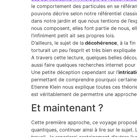
le comportement des particules en se référan
pouvons décrire selon notre référentiel clas
dans notre jardin et que nous tentions de l’exp
nous composent, elles font partie de nous, el
l’infiniment petit ait ses propres lois.
D’ailleurs, le sujet de la
décohérence
, à la f
torturait un peu l’esprit et très bien expliquée
A travers cette lecture, quelques belles déco
aussi faire quelques recherches internet pour
Une petite déception cependant sur l’
intrica
permettant de comprendre pourquoi certaines 
Etienne Klein nous explique toutes ces théori
est véritablement de permettre une approche c
Et maintenant ?
Cette première approche, ce voyage proposé 
quantiques, continuer ainsi à lire sur le suj
travail. Je reparlerai certainement d’autres livr