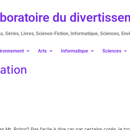
aboratoire du divertiss
, Séries, Livres, Science-Fiction, Informatique, Sciences, Env
ironnement
Arts
Informatique
Sciences
ation
pas Mr. Robot? Pas facile à dire car par certains cotés, je tro