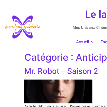
Le l
Mes Univers: Cinéma
Accueil
Env
Catégorie :
Anticip
Mr. Robot – Saison 2
Article difficile à écrire. J’aime ou je n’aime 