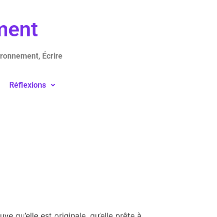
ement
ironnement, Écrire
Réflexions
uve qu’elle est originale, qu’elle prête à