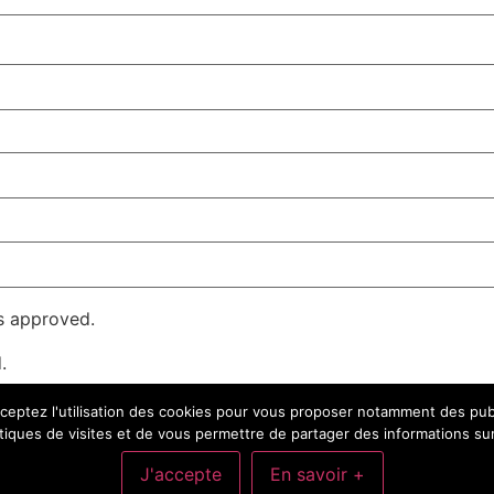
s approved.
.
cceptez l'utilisation des cookies pour vous proposer notamment des publ
stiques de visites et de vous permettre de partager des informations su
J'accepte
En savoir +
Fiction, Informatique, Sciences, Environnement, Écrire