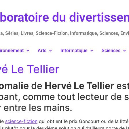
aboratoire du divertiss
, Séries, Livres, Science-Fiction, Informatique, Sciences, Env
ironnement
Arts
Informatique
Sciences
é Le Tellier
omalie
de
Hervé Le Tellier
est
pant, comme tout lecteur de s
r entre les mains.
 de
science-fiction
qui obtient le prix Goncourt ou de la litté
s plutôt pour la deuxième solution qui d’ailleurs porte de