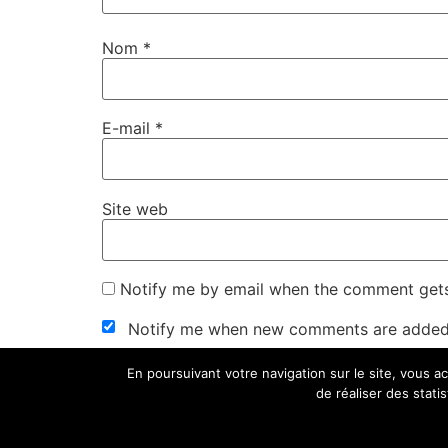
Nom
*
E-mail
*
Site web
Notify me by email when the comment get
Notify me when new comments are added
En poursuivant votre navigation sur le site, vous a
de réaliser des stati
Mes Univers: Cinéma, Séries, Livres, Science-