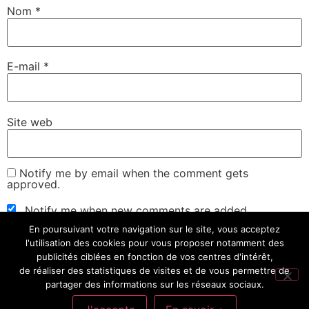
Nom
*
E-mail
*
Site web
Notify me by email when the comment gets
approved.
Notify me when new comments are added.
En poursuivant votre navigation sur le site, vous acceptez
l'utilisation des cookies pour vous proposer notamment des
publicités ciblées en fonction de vos centres d'intérêt,
de réaliser des statistiques de visites et de vous permettre de
partager des informations sur les réseaux sociaux.
Mes Univers: Cinéma, Séries, Livres, Science-Fiction,
Informatique, Sciences, Environnement, Écrire