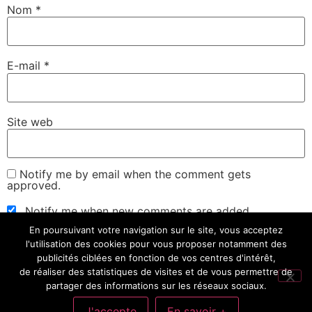
Nom
*
E-mail
*
Site web
Notify me by email when the comment gets
approved.
Notify me when new comments are added.
En poursuivant votre navigation sur le site, vous acceptez
l'utilisation des cookies pour vous proposer notamment des
publicités ciblées en fonction de vos centres d'intérêt,
de réaliser des statistiques de visites et de vous permettre de
partager des informations sur les réseaux sociaux.
Mes Univers: Cinéma, Séries, Livres, Science-Fiction,
Informatique, Sciences, Environnement, Écrire
J'accepte
En savoir +