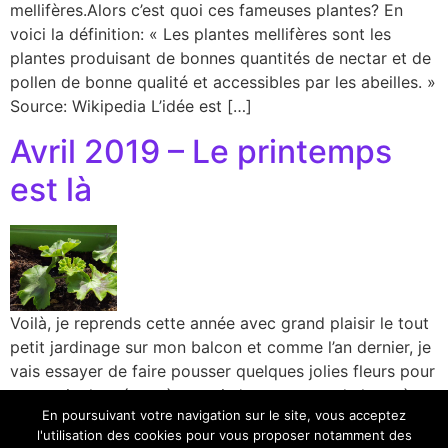
mellifères.Alors c’est quoi ces fameuses plantes? En
voici la définition: « Les plantes mellifères sont les
plantes produisant de bonnes quantités de nectar et de
pollen de bonne qualité et accessibles par les abeilles. »
Source: Wikipedia L’idée est […]
Avril 2019 – Le printemps
est là
Voilà, je reprends cette année avec grand plaisir le tout
petit jardinage sur mon balcon et comme l’an dernier, je
vais essayer de faire pousser quelques jolies fleurs pour
ces petits hyménoptères qui n’ont pas grand chose à se
En poursuivant votre navigation sur le site, vous acceptez
mettre sous la dent. Pour commencer, un petit bilan de
l'utilisation des cookies pour vous proposer notamment des
l’hiver passé … il n’a pas […]