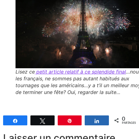
Lisez ce
petit article relatif à ce splendide final
…nou
les français, ne sommes pas autant habitués aux
tournages que les américains…y a t’il un meilleur m
de terminer une fête? Oui, regarder la suite…
0
Partagez
Tweetez
Épingle
Partagez
PARTAGES
Laisser un commentaire