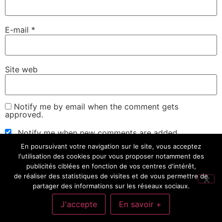
E-mail
*
Site web
Notify me by email when the comment gets
approved.
Notify me when new comments are added.
En poursuivant votre navigation sur le site, vous acceptez
l'utilisation des cookies pour vous proposer notamment des
publicités ciblées en fonction de vos centres d'intérêt,
de réaliser des statistiques de visites et de vous permettre de
partager des informations sur les réseaux sociaux.
Mes Univers: Cinéma, Séries, Livres, Science-Fiction,
Informatique, Sciences, Environnement, Écrire
J'accepte
En savoir +
Tous droits réservés