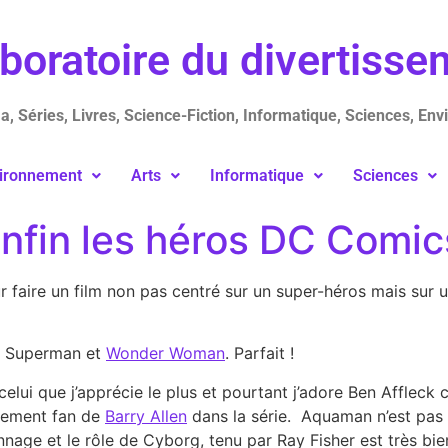
aboratoire du divertiss
, Séries, Livres, Science-Fiction, Informatique, Sciences, Env
ironnement
Arts
Informatique
Sciences
Enfin les héros DC Comic
aire un film non pas centré sur un super-héros mais sur un
s: Superman et
Wonder Woman
. Parfait !
elui que j’apprécie le plus et pourtant j’adore Ben Affleck
nchement fan de
Barry Allen
dans la série. Aquaman n’est pas 
age et le rôle de Cyborg, tenu par Ray Fisher est très bie