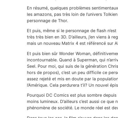
En résumé, quelques problèmes sentimentaux p
les amazons, pas très loin de l’univers Tolki
personnage de Thor.
Et puis, même si le personnage de flash n’est 
très très bien en 3D. D’ailleurs, j’en viens à
mais un nouveau Matrix 4 est référencé sur A
Et puis bien sûr Wonder Woman, définitivement
incontournable. Quand à Superman, qui n’arriv
Seel. Pour moi, qui suis de la génération Chr
hors de propos), c’est un peu difficile ce p
assez rejeté et mis en doute par la population 
l’Amérique. Cela perdurera t’il? Un nouvel épis
Pourquoi DC Comics est plus sombre depuis Ma
moins lumineux. D’ailleurs c’est aussi ce que 
phénomène de société. Le monde réel est deven
Dans tous les cas, le film s’ouvre dans les d