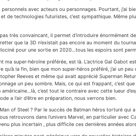
ersonnels avec acteurs ou personnages. Pourtant, j’ai bie
en et de technologies futuristes, c’est sympathique. Même p
pas très convaincant, il permet d’introduire énormément de 
 regretter que la 3D n’existait pas encore au moment du tourn
llociné pour une sortie en 2020…tous les espoirs sont perm
 ma super-héroïne préférée, est là. L’actrice Gal Gabot est
e qu’à la fin, bien que mon super-héros préféré, j’ai un pe
istopher Reeves et même qui avait apprécié Superman Return
ersonnage un peu sombre. Mais, ce qui est frappant, c’est 
américaine…là, c’est tout le contraire avec cette lueur d’esp
ode a l’air d’être en préparation, nous verrons bien.
n of Steel ? Par le succès de Batman héros torturé qui a o
nous retrouvons dans l’univers Marvel, en particulier avec C
u plus incertain , plus difficile ces dernières années alors
ernières minutes post-générique vers de nouvelles histoire