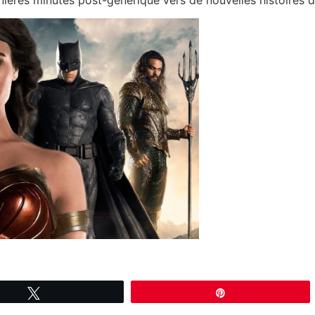
Tweetez
Épingle